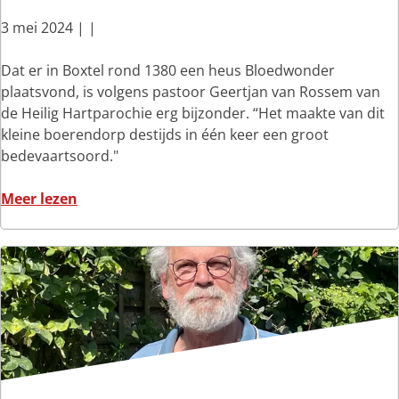
a
h
3 mei 2024
|
|
t
,
e
d
D
Dat er in Boxtel rond 1380 een heus Bloedwonder
r
a
e
plaatsvond, is volgens pastoor Geertjan van Rossem van
e
t
B
de Heilig Hartparochie erg bijzonder. “Het maakte van dit
r
d
l
kleine boerendorp destijds in één keer een groot
n
i
o
bedevaartsoord."
i
e
e
e
p
d
o
Meer lezen
t
a
p
v
o
t
r
e
v
e
o
r
e
r
c
D
r
e
e
e
d
r
s
B
u
n
s
l
r
i
i
o
f
e
e
e
d
t