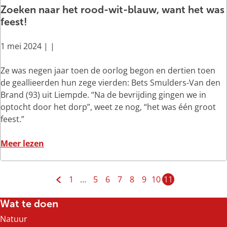
l
Zoeken naar het rood-wit-blauw, want het was
o
i
o
n
e
feest!
e
j
o
d
n
n
i
r
e
?
1 mei 2024
|
|
a
s
v
r
’
a
m
e
d
Z
Ze was negen jaar toen de oorlog begon en dertien toen
n
e
r
j
o
de geallieerden hun zege vierden: Bets Smulders-Van den
d
e
b
a
e
Brand (93) uit Liempde. “Na de bevrijding gingen we in
e
d
i
a
k
optocht door het dorp”, weet ze nog, “het was één groot
B
o
n
r
e
feest.”
l
e
d
v
n
o
n
i
o
n
o
Meer lezen
e
a
n
o
a
v
d
a
g
r
a
e
p
n
v
r
r
1
…
5
6
7
8
9
10
11
r
d
e
G
G
G
G
G
G
G
G
H
h
Z
o
e
r
a
a
a
a
a
a
a
a
u
Wat te doen
e
o
c
B
b
n
n
n
n
n
n
n
n
i
t
e
e
l
i
Natuur
a
a
a
a
a
a
a
a
d