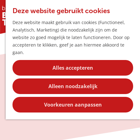
Horeca & Winke
K
Z
Hotspots
Deze website gebruikt cookies
a
o
M
Deze website maakt gebruik van cookies (Functioneel,
a
e
e
Uitagenda
Analytisch, Marketing) die noodzakelijk zijn om de
r
k
n
Plan je bezoek
G
website zo goed mogelijk te laten functioneren. Door op
t
e
u
Bereikbaarheid
a
accepteren te klikken, geef je aan hiermee akkoord te
n
Overnachten
n
gaan.
Plan op de kaar
a
Kortingen
a
Alles accepteren
Onze blogs
r
Blog
d
Contact
Alleen noodzakelijk
e
Lees over de leukste evenementen,
h
bijzondere verhalen van ondernemers en
o
Voorkeuren aanpassen
nog veel meer
m
e
p
a