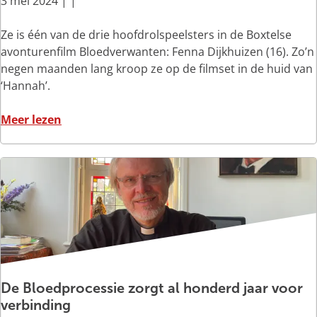
3 mei 2024
|
|
‘
Ze is één van de drie hoofdrolspeelsters in de Boxtelse
S
avonturenfilm Bloedverwanten: Fenna Dijkhuizen (16). Zo’n
n
negen maanden lang kroop ze op de filmset in de huid van
e
‘Hannah’.
u
t
o
Meer lezen
o
v
c
e
h
r
,
‘
d
S
a
n
t
e
d
u
i
t
De Bloedprocessie zorgt al honderd jaar voor
e
o
verbinding
p
c