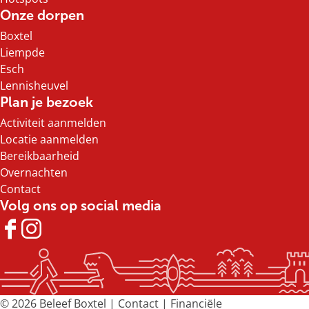
Onze dorpen
Boxtel
Liempde
Esch
Lennisheuvel
Plan je bezoek
Activiteit aanmelden
Locatie aanmelden
Bereikbaarheid
Overnachten
Contact
Volg ons op social media
F
I
a
n
c
s
e
t
b
a
© 2026 Beleef Boxtel |
Contact
|
Financiële