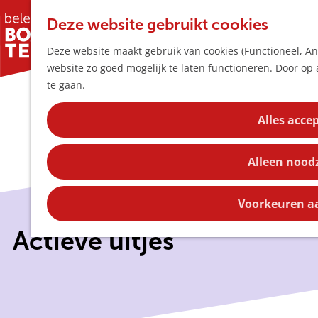
Deze website gebruikt cookies
Deze website maakt gebruik van cookies (Functioneel, Ana
website zo goed mogelijk te laten functioneren. Door op 
G
te gaan.
a
n
Alles acce
a
a
Alleen nood
r
d
e
Voorkeuren a
h
Actieve uitjes
o
m
e
p
a