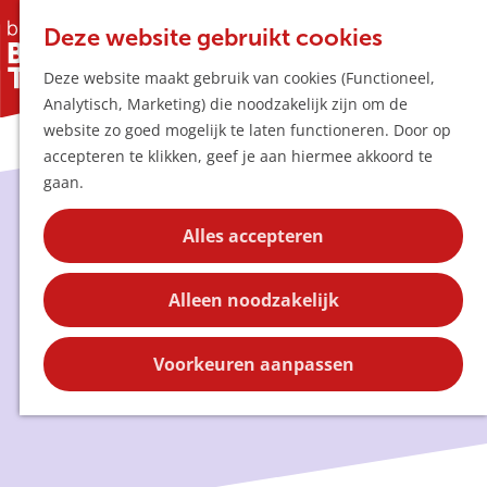
Horeca & Winke
K
Z
Hotspots
Deze website gebruikt cookies
a
o
M
Deze website maakt gebruik van cookies (Functioneel,
a
e
e
Uitagenda
Analytisch, Marketing) die noodzakelijk zijn om de
r
k
n
Plan je bezoek
G
website zo goed mogelijk te laten functioneren. Door op
t
e
u
Bereikbaarheid
a
accepteren te klikken, geef je aan hiermee akkoord te
n
Overnachten
n
gaan.
Plan op de kaar
a
Kortingen
a
Beleef bij het water van
Alles accepteren
r
Blog
Boxtel
d
Contact
Alleen noodzakelijk
e
h
In Boxtel geniet je van allerlei spetterende
o
Voorkeuren aanpassen
uitjes.
m
e
p
a