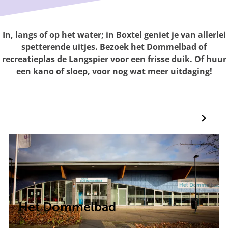
g
e
In, langs of op het water; in Boxtel geniet je van allerlei
spetterende uitjes. Bezoek het Dommelbad of
recreatieplas de Langspier voor een frisse duik. Of huur
een kano of sloep, voor nog wat meer uitdaging!
H
e
t
D
o
m
m
Het Dommelbad
e
l