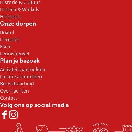
Historie & Cultuur
r
Horeca & Winkels
h
Hotspots
u
Onze dorpen
u
Boxtel
r
Liempde
S
Esch
t
Lennisheuvel
r
Plan je bezoek
i
k
Activiteit aanmelden
R
Locatie aanmelden
e
Bereikbaarheid
c
Overnachten
r
Contact
e
Volg ons op social media
a
F
I
t
a
n
i