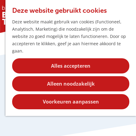
Horeca & Winke
K
Z
Hotspots
Deze website gebruikt cookies
a
o
M
Deze website maakt gebruik van cookies (Functioneel,
a
e
e
Uitagenda
Analytisch, Marketing) die noodzakelijk zijn om de
r
k
n
Plan je bezoek
G
website zo goed mogelijk te laten functioneren. Door op
t
e
u
Bereikbaarheid
a
accepteren te klikken, geef je aan hiermee akkoord te
n
Overnachten
n
gaan.
Plan op de kaar
a
Kortingen
a
Alles accepteren
r
Beleef de hotspots van
Blog
d
Contact
Alleen noodzakelijk
Esch
e
h
o
Voorkeuren aanpassen
Laat je verrassen door Esch!
m
e
p
a