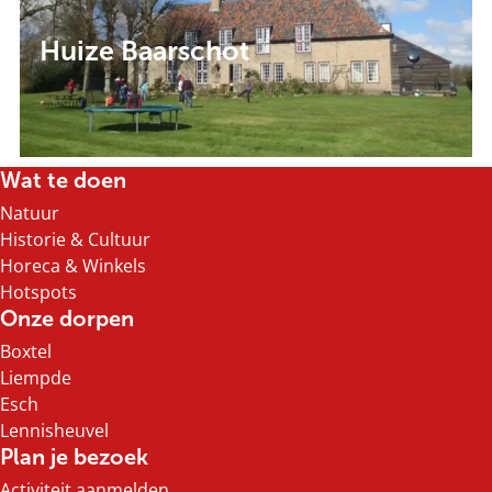
B
s
a
t
Huize Baarschot
a
r
s
c
h
Wat te doen
o
Natuur
t
Historie & Cultuur
Horeca & Winkels
Hotspots
Onze dorpen
Boxtel
Liempde
Esch
Lennisheuvel
Plan je bezoek
Activiteit aanmelden