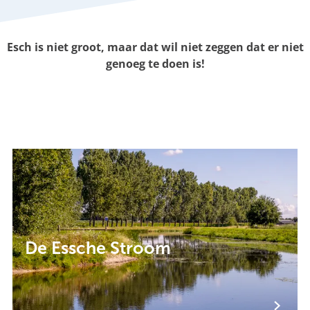
g
e
Esch is niet groot, maar dat wil niet zeggen dat er niet
genoeg te doen is!
D
e
E
s
s
c
h
De Essche Stroom
e
S
t
r