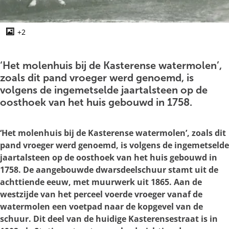
g
e
+2
O
p
e
‘Het molenhuis bij de Kasterense watermolen’,
n
zoals dit pand vroeger werd genoemd, is
p
volgens de ingemetselde jaartalsteen op de
o
oosthoek van het huis gebouwd in 1758.
p
u
‘Het molenhuis bij de Kasterense watermolen’, zoals dit
p
pand vroeger werd genoemd, is volgens de ingemetselde
m
jaartalsteen op de oosthoek van het huis gebouwd in
e
1758. De aangebouwde dwarsdeelschuur stamt uit de
t
achttiende eeuw, met muurwerk uit 1865. Aan de
v
westzijde van het perceel voerde vroeger vanaf de
e
watermolen een voetpad naar de kopgevel van de
r
schuur. Dit deel van de huidige Kasterensestraat is in
g