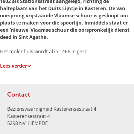
1902 als Stationsstraat aangelegd, richting de
r
halteplaats van het Duits Lijntje in Kasteren. De van
o
oorsprong vrijstaande Vlaamse schuur is gesloopt om
t
plaats te maken voor die spoorlijn. Inmiddels staat er
e
een ‘nieuwe’ Vlaamse schuur die oorspronkelijk dienst
a
deed in Sint Agatha.
f
b
Het molenhuis wordt al in 1466 in gesc…
e
e
Lees verder
l
d
i
n
Contact
g
K
Bezienswaardigheid Kasterensestraat 4
a
Kasterensestraat 4
s
5298 NV
LIEMPDE
t
e