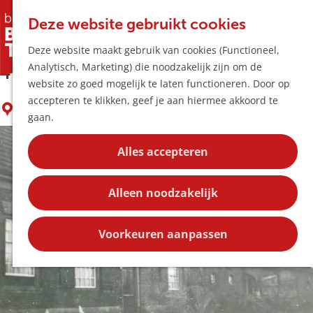
Horeca & Winke
K
Z
Hotspots
Deze website gebruikt cookies
a
o
M
Bezienswaardigheid Kasterensestraat
Deze website maakt gebruik van cookies (Functioneel,
a
e
e
Uitagenda
Analytisch, Marketing) die noodzakelijk zijn om de
r
k
n
4
Plan je bezoek
G
website zo goed mogelijk te laten functioneren. Door op
t
e
u
Bereikbaarheid
a
accepteren te klikken, geef je aan hiermee akkoord te
n
Overnachten
LIEMPDE
n
gaan.
Plan op de kaar
a
Kortingen
a
Alles accepteren
r
Blog
d
Contact
Alleen noodzakelijk
e
h
o
Voorkeuren aanpassen
m
e
p
a