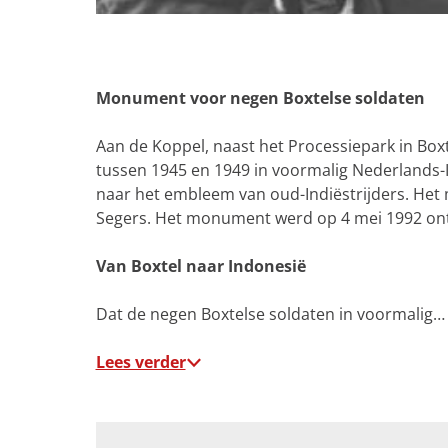
g
e
O
p
e
Monument voor negen Boxtelse soldaten
n
p
Aan de Koppel, naast het Processiepark in Box
o
tussen 1945 en 1949 in voormalig Nederlands-I
p
naar het embleem van oud-Indiëstrijders. Het 
u
Segers. Het monument werd op 4 mei 1992 onth
p
m
Van Boxtel naar Indonesië
e
t
Dat de negen Boxtelse soldaten in voormalig…
v
e
Lees verder
r
g
r