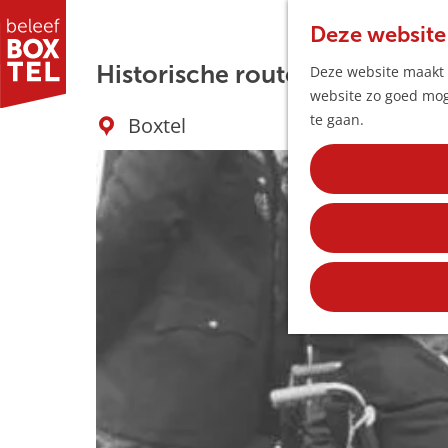
Deze website
Historische route: Het Indië
Deze website maakt g
website zo goed moge
G
te gaan.
Boxtel
a
n
a
a
r
d
e
h
o
m
e
p
a