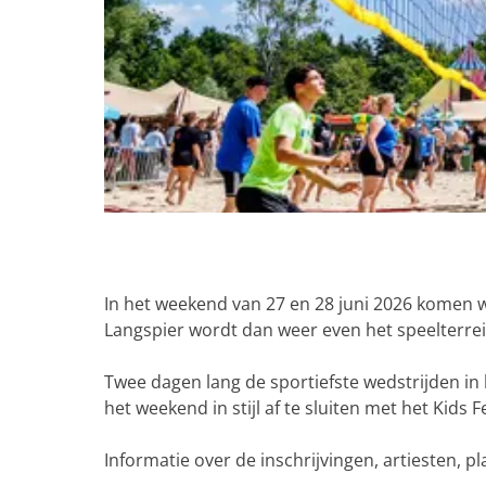
g
e
O
p
e
In het weekend van 27 en 28 juni 2026 komen we
n
Langspier wordt dan weer even het speelterrein 
p
o
Twee dagen lang de sportiefste wedstrijden i
p
het weekend in stijl af te sluiten met het Kids F
u
p
Informatie over de inschrijvingen, artiesten,
m