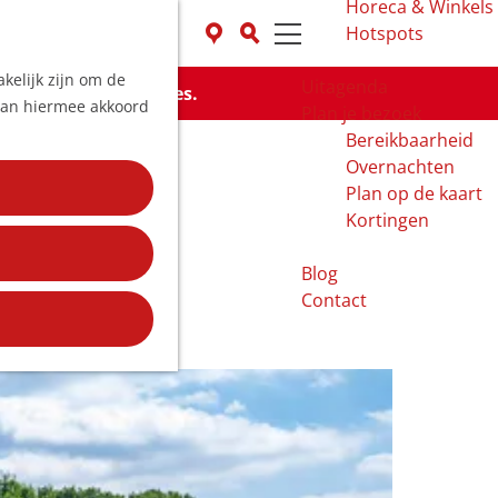
Horeca & Winkels
K
Z
Hotspots
a
o
M
kelijk zijn om de
a
e
e
Uitagenda
de beschikbare opties.
 aan hiermee akkoord
r
k
n
Plan je bezoek
t
e
u
Bereikbaarheid
n
Overnachten
Plan op de kaart
Kortingen
Blog
Contact