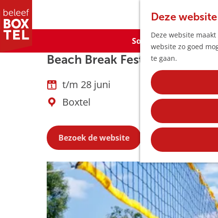
Deze website
Deze website maakt g
Sorry, deze activiteit
website zo goed moge
Beach Break Festival 2026
G
te gaan.
a
n
t/m 28 juni
a
Boxtel
a
r
d
Bezoek de website
e
h
o
m
e
p
a