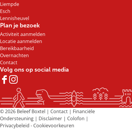
Liempde
Esch
Lennisheuvel
Plan je bezoek
Activiteit aanmelden
Locatie aanmelden
Bereikbaarheid
Overnachten
Contact
Volg ons op social media
F
I
a
n
c
s
e
t
b
a
© 2026 Beleef Boxtel |
Contact
|
Financiële
o
g
Ondersteuning
|
Disclaimer
|
Colofon
|
o
r
Privacybeleid
-
Cookievoorkeuren