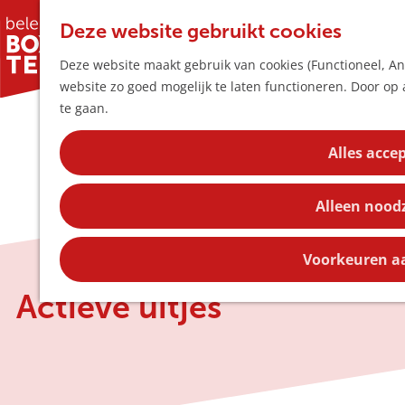
Deze website gebruikt cookies
Deze website maakt gebruik van cookies (Functioneel, Ana
website zo goed mogelijk te laten functioneren. Door op 
G
te gaan.
a
n
Alles acce
a
a
Alleen nood
r
d
e
Voorkeuren a
h
Actieve uitjes
o
m
e
p
a