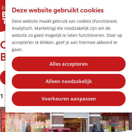
Horeca & Winke
K
Z
Hotspots
Deze website gebruikt cookies
a
o
M
Deze website maakt gebruik van cookies (Functioneel,
a
e
e
Uitagenda
Analytisch, Marketing) die noodzakelijk zijn om de
r
k
n
Plan je bezoek
G
website zo goed mogelijk te laten functioneren. Door op
t
e
u
Bereikbaarheid
Overige Horeca & Winkels
a
accepteren te klikken, geef je aan hiermee akkoord te
n
Overnachten
n
gaan.
Plan op de kaar
Boxtel
a
Kortingen
a
Alles accepteren
r
Blog
W
S
d
Filter
Contact
o
Alleen noodzakelijk
a
e
r
t
h
t
S
1 t/m 24 van 122 resultaten
o
Voorkeuren aanpassen
z
e
o
m
o
e
r
e
r
t
e
p
o
e
k
a
p
e