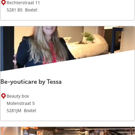
B
l
Rechterstraat 11
a
5281 BS
Boxtel
r
b
e
r
L
o
u
n
g
Be-youticare by Tessa
e
B
B
o
Beauty box
e
x
Molenstraat 5
-
t
5281JM
Boxtel
y
e
o
l
u