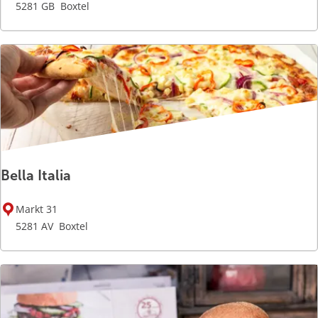
a
5281 GB
Boxtel
C
a
s
a
Bella Italia
B
Markt 31
e
5281 AV
Boxtel
l
l
a
I
t