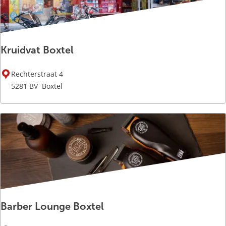
g
j
:
r
e
e
o
p
:
Kruidvat Boxtel
K
Rechterstraat 4
r
5281 BV
Boxtel
u
i
d
v
a
t
B
o
x
Barber Lounge Boxtel
t
e