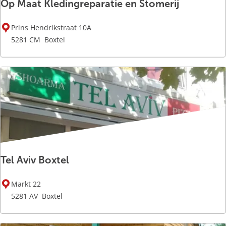
Op Maat Kledingreparatie en Stomerij
r
s
O
Prins Hendrikstraat 10A
p
5281 CM
Boxtel
M
a
a
t
K
l
e
d
i
Tel Aviv Boxtel
n
g
T
r
Markt 22
e
e
5281 AV
Boxtel
l
p
A
a