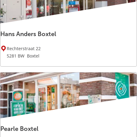
o
x
t
e
Hans Anders Boxtel
l
H
Rechterstraat 22
a
5281 BW
Boxtel
n
s
A
n
d
e
r
s
B
Pearle Boxtel
o
x