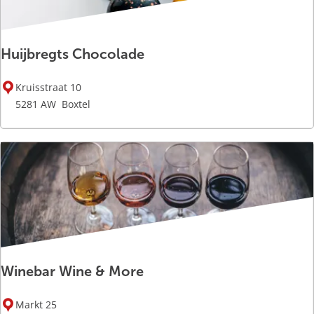
r
s
s
h
t
o
Huijbregts Chocolade
y
f
l
H
i
Kruisstraat 10
u
n
5281 AW
Boxtel
i
g
j
b
r
e
g
t
s
C
Winebar Wine & More
h
o
W
c
Markt 25