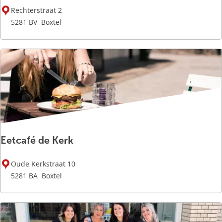
P
t
Rechterstraat 2
e
e
5281 BV
Boxtel
a
l
r
l
e
B
o
x
t
e
Eetcafé de Kerk
l
E
Oude Kerkstraat 10
e
5281 BA
Boxtel
t
c
a