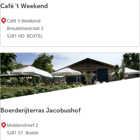
Café 't Weekend
C
Café 't Weekend
a
Breukelsestraat 2
f
5281 HD
BOXTEL
é
'
t
W
e
e
k
e
n
Boerderijterras Jacobushof
d
B
Middendreef 2
o
5281 ST
Boxtel