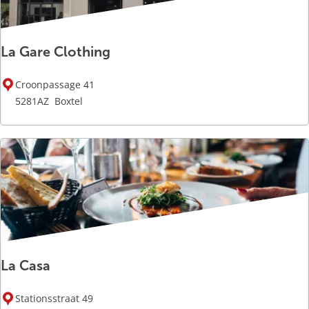
e
l
La Gare Clothing
L
Croonpassage 41
a
5281AZ
Boxtel
G
a
r
e
C
l
o
t
h
La Casa
i
n
L
g
Stationsstraat 49