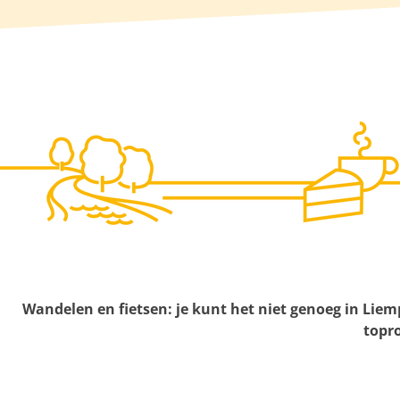
g
e
Wandelen en fietsen: je kunt het niet genoeg in Liem
topro