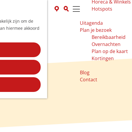
Horeca & Winkels
K
Z
Hotspots
a
o
M
kelijk zijn om de
a
e
e
Uitagenda
 aan hiermee akkoord
r
k
n
Plan je bezoek
t
e
u
Bereikbaarheid
n
Overnachten
Plan op de kaart
Kortingen
Blog
Contact