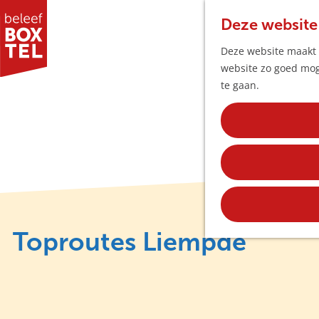
Deze website
Deze website maakt g
website zo goed moge
G
te gaan.
a
n
a
a
r
d
e
h
Toproutes Liempde
o
m
e
p
a