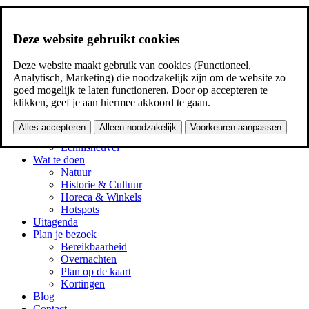
Ga naar inhoud
Ga naar de homepage
Deze website gebruikt cookies
Kaart
Zoeken
Deze website maakt gebruik van cookies (Functioneel,
Menu
Analytisch, Marketing) die noodzakelijk zijn om de website zo
goed mogelijk te laten functioneren. Door op accepteren te
Dorpskernen
klikken, geef je aan hiermee akkoord te gaan.
Boxtel
Liempde
Alles accepteren
Alleen noodzakelijk
Voorkeuren aanpassen
Esch
Lennisheuvel
Wat te doen
Natuur
Historie & Cultuur
Horeca & Winkels
Hotspots
Uitagenda
Plan je bezoek
Bereikbaarheid
Overnachten
Plan op de kaart
Kortingen
Blog
Contact