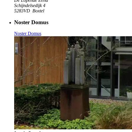
De Lopende Eend
Schijndelsedijk 4
5283VD
Boxtel
Noster Domus
Noster Domus