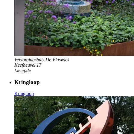
Verzorgingshuis De Vlaswiek
Keefheuvel 17
Liempde
Kringloop
Kringloop