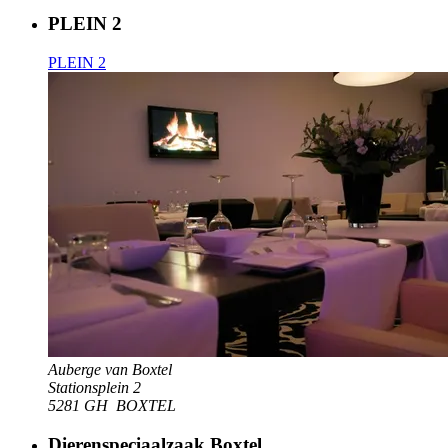
PLEIN 2
PLEIN 2
Auberge van Boxtel
Stationsplein 2
5281 GH
BOXTEL
Dierenspeciaalzaak Boxtel