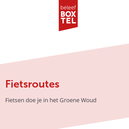
G
a
n
a
a
r
d
Fietsroutes
e
h
o
Fietsen doe je in het Groene Woud
m
e
p
a