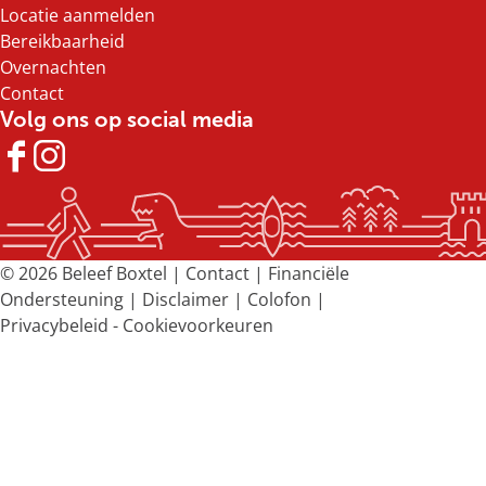
Locatie aanmelden
Bereikbaarheid
Overnachten
Contact
Volg ons op social media
F
I
a
n
c
s
e
t
b
a
© 2026 Beleef Boxtel |
Contact
|
Financiële
o
g
Ondersteuning
|
Disclaimer
|
Colofon
|
o
r
Privacybeleid
-
Cookievoorkeuren
k
a
B
m
e
B
l
e
e
l
e
e