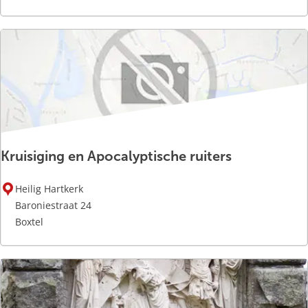
i
n
g
l
o
o
p
Kruisiging en Apocalyptische ruiters
K
Heilig Hartkerk
r
Baroniestraat 24
u
Boxtel
i
s
i
g
i