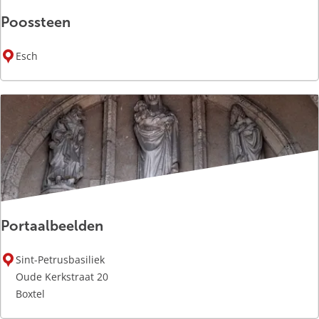
Poossteen
P
Esch
o
o
s
s
t
e
e
n
Portaalbeelden
P
Sint-Petrusbasiliek
o
Oude Kerkstraat 20
r
Boxtel
t