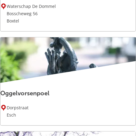
O
b
Waterschap De Dommel
e
j
Bosscheweg 56
r
e
Boxtel
b
k
a
t
n
k
Oggelvorsenpoel
O
Dorpstraat
g
Esch
g
e