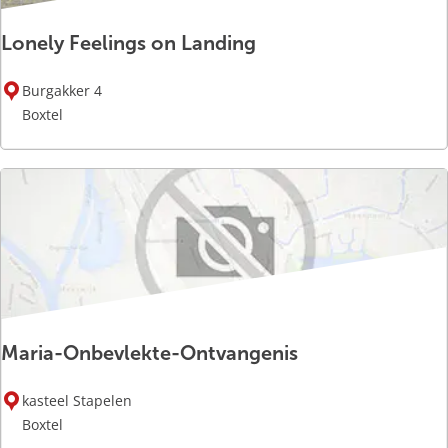
Lonely Feelings on Landing
L
Burgakker 4
o
Boxtel
n
e
l
y
F
e
e
l
i
Maria-Onbevlekte-Ontvangenis
n
g
M
s
kasteel Stapelen
a
o
Boxtel