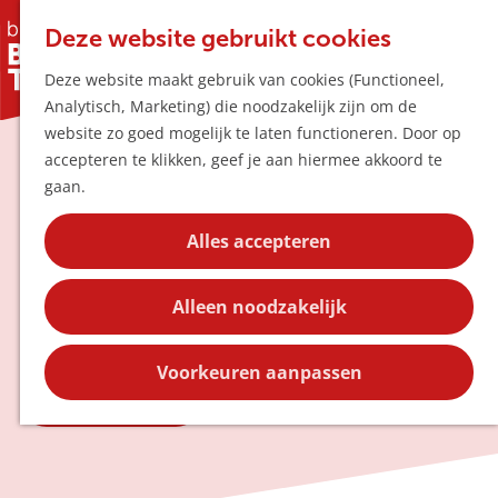
Horeca & Winke
K
Z
Hotspots
Deze website gebruikt cookies
a
o
M
Kunst in de
Deze website maakt gebruik van cookies (Functioneel,
a
e
e
Uitagenda
Analytisch, Marketing) die noodzakelijk zijn om de
r
k
n
Plan je bezoek
buitenruimte
G
website zo goed mogelijk te laten functioneren. Door op
t
e
u
Bereikbaarheid
a
accepteren te klikken, geef je aan hiermee akkoord te
n
Overnachten
n
gaan.
Plan op de kaar
Boxtel, Liempde, Esch en Lennisheuvel
a
Kortingen
barsten van kunst in de buitenruimte.
a
Alles accepteren
Ontdek inspirerende verhalen achter de
r
Blog
kunstwerken en vind unieke wandel- en
d
Contact
fietsroutes.
Alleen noodzakelijk
e
h
o
Voorkeuren aanpassen
m
Ontdek routes
e
p
a