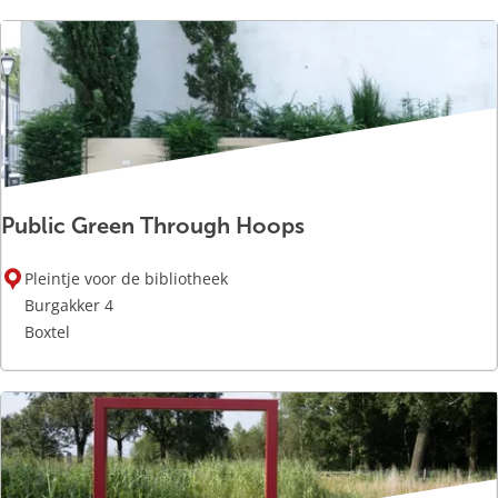
a
a
l
b
e
e
l
d
Public Green Through Hoops
e
n
P
Pleintje voor de bibliotheek
u
Burgakker 4
b
Boxtel
l
i
c
G
r
e