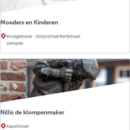
l
a
d
n
g
Moeders en Kinderen
e
n
M
Kruisgebouw - Dorpsstraat/Kerkstraat
i
o
Liempde
s
e
d
e
r
s
e
n
K
i
Nillis de klompenmaker
n
d
N
e
Kapelstraat