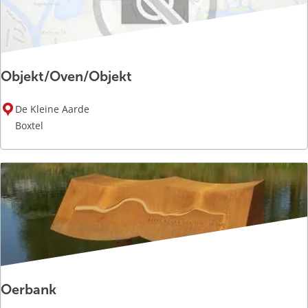
o
m
u
s
Objekt/Oven/Objekt
O
De Kleine Aarde
b
Boxtel
j
e
k
t
/
O
v
e
n
Oerbank
/
O