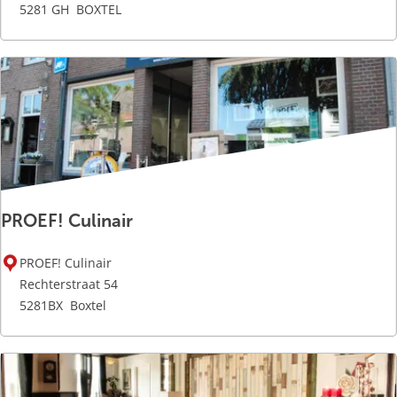
E
5281 GH
BOXTEL
I
N
2
PROEF! Culinair
P
PROEF! Culinair
R
Rechterstraat 54
O
5281BX
Boxtel
E
F
!
C