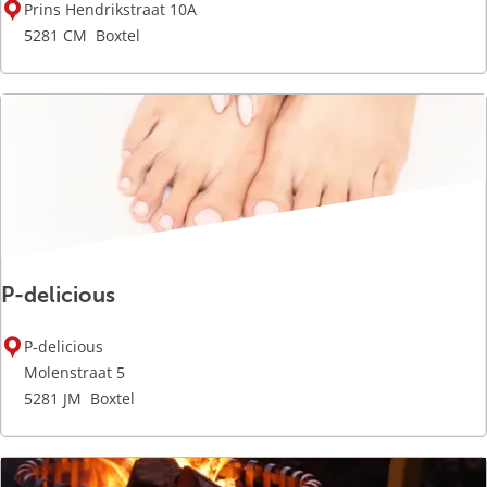
O
o
Prins Hendrikstraat 10A
p
x
5281 CM
Boxtel
M
t
a
e
a
l
t
K
l
e
d
i
P-delicious
n
g
P
r
P-delicious
-
e
Molenstraat 5
d
p
5281 JM
Boxtel
e
a
l
r
i
a