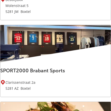
j
o
n
Molenstraat 5
e
V
5281 JM
Boxtel
p
o
e
e
l
t
&
s
Z
o
SPORT2000 Brabant Sports
S
Clarissenstraat 2a
P
5281 AZ
Boxtel
O
R
T