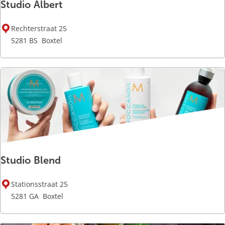
Studio Albert
e
x
S
a
Rechterstraat 25
t
s
5281 BS
Boxtel
u
d
i
o
A
l
b
e
r
Studio Blend
t
S
Stationsstraat 25
t
5281 GA
Boxtel
u
d