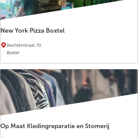
g
j
:
r
e
e
o
p
:
New York Pizza Boxtel
N
Rechterstraat 70
e
Boxtel
w
Y
o
r
k
P
i
z
z
Op Maat Kledingreparatie en Stomerij
a
B