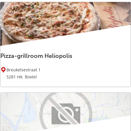
o
B
e
l
l
o
Pizza-grillroom Heliopolis
P
Breukelsestraat 1
i
5281 HA
Boxtel
z
z
a
-
g
r
i