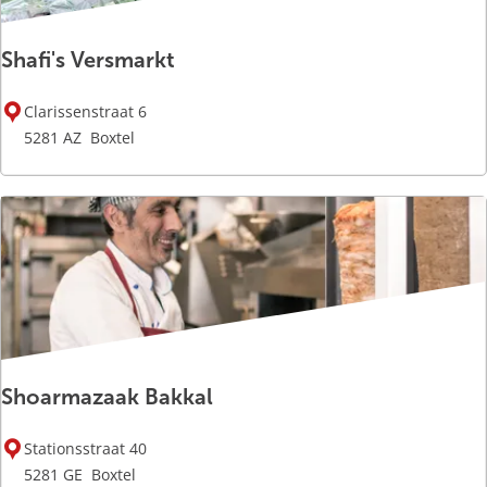
e
t
Shafi's Versmarkt
c
a
S
f
Clarissenstraat 6
h
é
5281 AZ
Boxtel
a
f
i
'
s
V
e
r
s
Shoarmazaak Bakkal
m
a
S
r
Stationsstraat 40
h
k
5281 GE
Boxtel